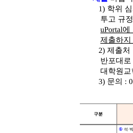
1)
학위 심
투고 규
uPortal
에
제출하지
2)
제출처
반포대
대학원교
3)
문의
: 
구분
①
석
·
박