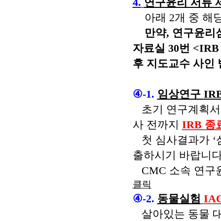
4.
연구윤리 서류 
아래 2개 중 해
만약, 연구윤리
자료실 30번 <IR
후
지도교수 사인 
④
-1.
임상연구
IR
초기 연구계획서를
사 전까지
IRB
종
첫 심사결과가
‘
출하시기 바랍니
CMC
소속 연구
클릭
④
-2.
동물실험
IA
살아있는 동물 