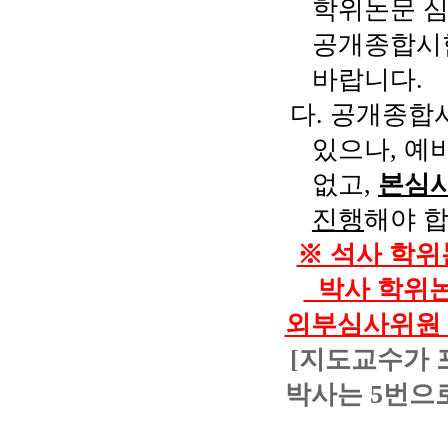
학위논문 
공개종합시
바랍니다
.
다
.
공개종합시
있으나
,
예비
없고
,
본심
진행
해야 
※ 석사 학위
박사 학위논
외부심사위원 
[지도교수가 포
박사는 5번으