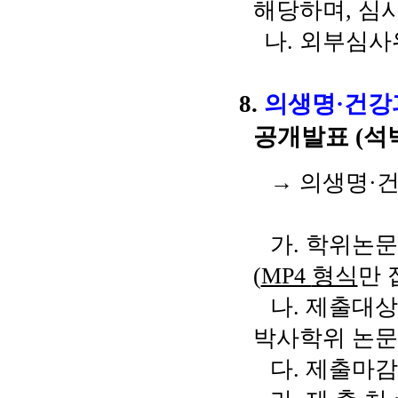
해당하며
,
심
나
.
외부심사
8.
의생명
·
건강
공개발표
(
석
→
의생명
·
가
.
학위논문
(
MP4
형식
만 
나
.
제출대
박사학위 논문
다
.
제출마