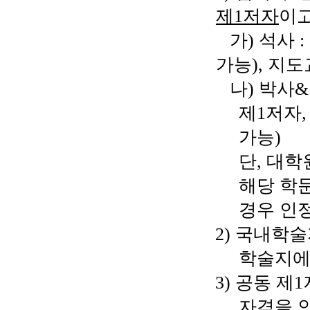
제
1
저자
이
가
)
석사
:
가능
),
지도
나
)
박사
&
제
1
저자
가능
)
단
,
대학
해당 학
경우 인
2)
국내학술
학술지에
3)
공동 제
1
자격을 