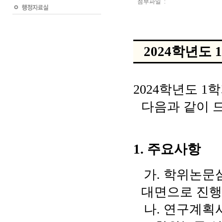
첨부파일 :
2024
학년도 1
2024
학년도 1
학
다음과 같이 
1.
주요사항
가
.
학위논문
대면으로 진
나
.
연구계획서