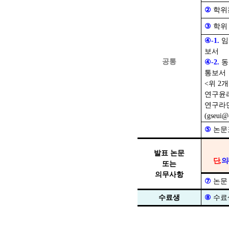
②
학위
③
학위
④
-1.
보서
공통
④
-2.
통보서
<위 2
연구윤
연구라
(gseui@c
⑤
논문
발표 논문
단
,
의
또는
의무사항
⑦
논문
수료생
⑧
수료