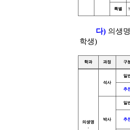
특별
다
)
의생
학생
)
학과
과정
구
일
석사
추
일
박사
추
의생명
·