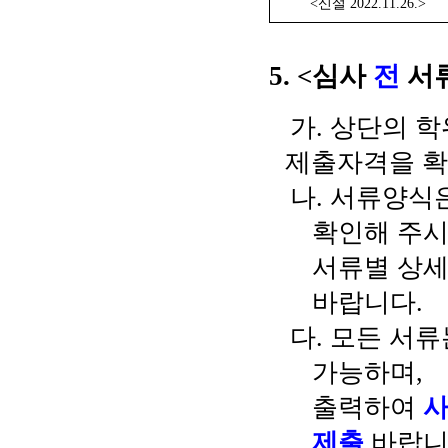
<
신설
2022.11.26.>
5. <
심사
전
서
가
.
상단의 학
제출자격을 확
나
.
서류양식은
확인해 주
서류별 상세
바랍니다
.
다
.
모든 서
가능하며
,
출력하여
사
제출
바랍