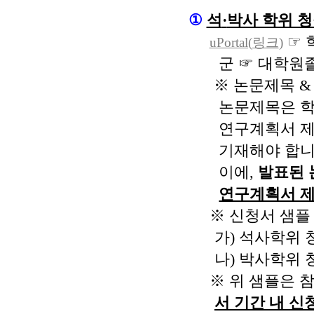
①
석
·
박사 학위 
☞
uPortal(
링크
)
군
☞
대학원
※ 논문제목 
논문제목은 학
연구계획서 제
기재해야 합니
이에,
발표된 
연구계획서 제
※
신청서 샘플
가
)
석사학위 
나
)
박사학위 
※
위 샘플은 
서 기간 내 신