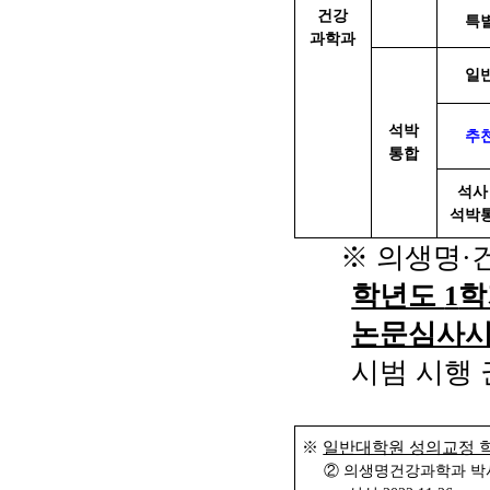
건강
특
과학과
일
석박
추
통합
석사
석박
※
의생명
·
학년도
1
학
논문심사
시범 시행
※
일반대학원 성의교정 
②
의생명건강과학과 박