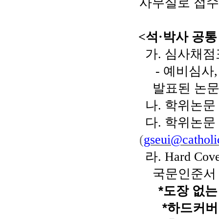
사무실로 접수
<
석
·
박사 공통
가
.
심사채점
-
예비심사
발표된 논문
나
.
학위논문
다
.
학위논문
(
gseui@catholi
라
. Hard Cove
국문인준
*도장 없
*하드커버 날짜