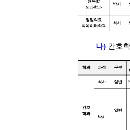
융복합
박사
의과학과
정밀의료
석사
빅데이터학과
나
)
간호
학과
과정
구분
석사
일반
간호
일반
학과
박사