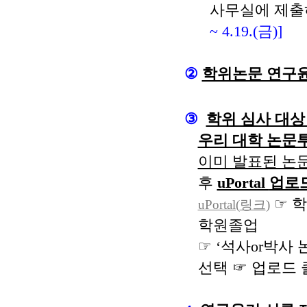
사무실에 제출
~ 4.19.(
금
)]
②
학위논문 연구
③
학위 심사 대상
우리 대학 논문
이미 발표된 논
후
uPortal
업로
☞
uPortal(
링크
)
학원졸업
☞
‘
석사
or
박사 
선택
☞
업로드 