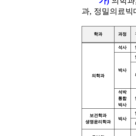
가
)
의학과
과
,
정밀의료빅
학과
과정
석사
박사
의학과
석박
통합
박사
보건학과
박사
생명윤리학과