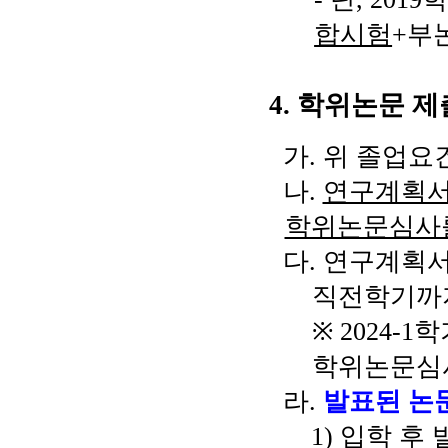
합시험
+
부
4.
학위논문 제
가
.
위 졸업요
나
.
연구계획서
학위논문심사
다
.
연구계획서
직전학기까
※
2024-1
학
학위논문심
라
.
발표된 논
1)
입학 후