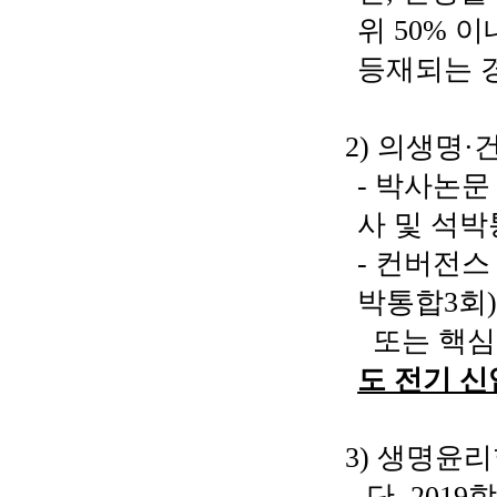
위
50%
이
등재되는 
2)
의생명
·
-
박사논문
사 및 석
-
컨버전스
박통합
3
회
또는 핵심
도 전기 
3)
생명윤리
-
단
, 2019
학