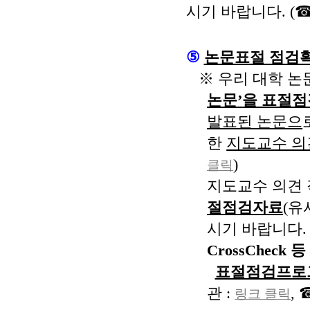
시기 바랍니다
. (
⑤
논문표절 점검
※
우리 대학 
논문
’
을 표절점
발표된 논문으
한
지도교수 의
)
클릭
지도교수 의견 
절점검자료
(
유
시기 바랍니다
.
CrossCheck
등
표절점검프로
관
:
,
링크 클릭