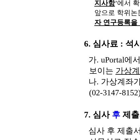
지사항
’
에서 
앞으로 학위논
자 연구등록을
6.
심사료
:
석
가
. uPortal
에서
보이는
가상계
나
.
가상계좌가
(02-3147-8152
7.
심사
후
제출
심사 후 제출서