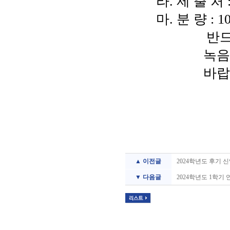
라
.
제 출 처
마
.
분 량
: 1
반드
녹
바랍
▲ 이전글
2024학년도 후기 
▼ 다음글
2024학년도 1학기