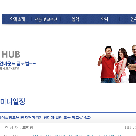
핵심실험교육]전자현미경의 원리와 발전 교육 워크샵_4/25
작 성 자 :
교학팀
HIT :