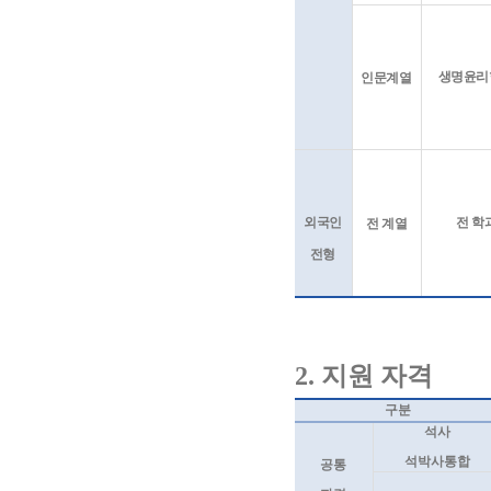
생명윤리
인문계열
외국인
전 학
전 계열
전형
2.
지원 자격
구분
석사
석박사통합
공통