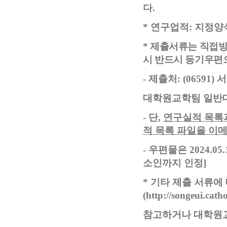
다
.
*
연구업적
:
지정양
*
제출서류는 직접
시 반드시 등기우편
-
제출처
: (06591)
서
대학원교학팀 일반대
-
단
,
연구실적 목록과
적 목록 파일을 이
-
우편물은
2024.05.
소인까지 인정
]
*
기타 제출 서류에
(http://songeui.cath
참고하거나 대학원