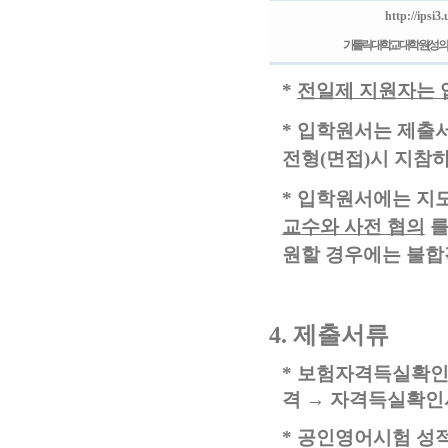
http://ipsi
가톨릭대학교 대학원
(
성의
*
전일제 지원자는 
*
입학원서는 제출서
전형
(
면접
)
시 지참
*
입학원서에는 지도
교수와 사전 협의
를
원할 경우에는 불합
4.
제출서류
*
보험자격득실확
격
→
자격득실확
*
공인영어시험 성