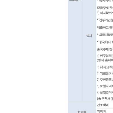
*
중국에서 
중국주재 한
3)
석사학위
*
접수기간중
제출하고 면
*
외국대학
박사
*
중국에서 
중국주재 한
4)
연구업적
(
(
양식
,
홈페
5)
재직
(
경력
6)
기관장
(
사
7)
주민등록
8)
보험자격
9)
공인영어
10)
추천서
(
간호학과
의학과
학과별