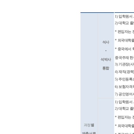
1)
입학원서
2)
대학교 졸
*
편입자는 
*
외국대학
석사
*
중국에서 
•
중국주재 한
석박사
3)
기관장
(
사
통합
4)
재직
(
경력
5)
주민등록
6)
보험자격
7)
공인영어
1)
입학원서
2)
대학교 졸
*
편입자는 
과정
별
*
외국대학
제출서류