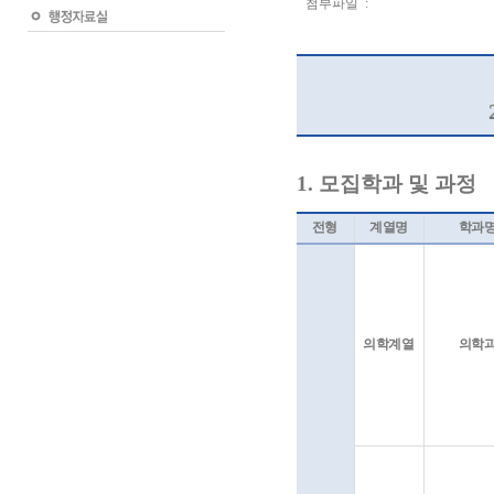
첨부파일 :
1.
모집학과 및 과정
전형
계열명
학과
의학계열
의학